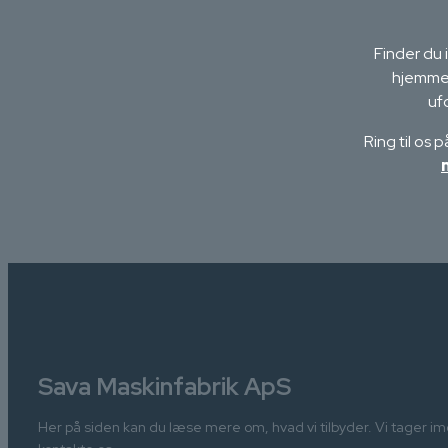
Finder du
hjemmes
uf
Ring til os 
Sava Maskinfabrik ApS
Her på siden kan du læse mere om, hvad vi tilbyder. Vi tager i