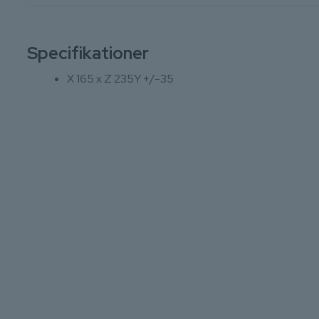
Specifikationer
X 165 x Z 235Y +/-35