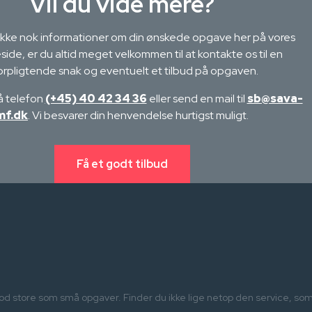
Vil du vide mere?
 ikke nok informationer om din ønskede opgave her på vores
ide, er du altid meget velkommen til at kontakte os til en
orpligtende snak og eventuelt et tilbud på opgaven.
på telefon
(+45) 40 42 34 36
eller send en mail til
sb@sava-
mf.dk
. Vi besvarer din henvendelse hurtigst muligt.
Få et godt tilbud
mod store som små opgaver. Finder du ikke lige netop den service, so