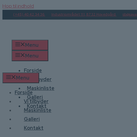
Hop til indhold
(+45) 40 42 34 36
Industriområdet 111, 8732 Hovedgård
sb@sava
Menu
Menu
Forside
Menu
Vi tilbyder
Maskinliste
Forside
Galleri
Vi tilbyder
Kontakt
Maskinliste
Galleri
Kontakt