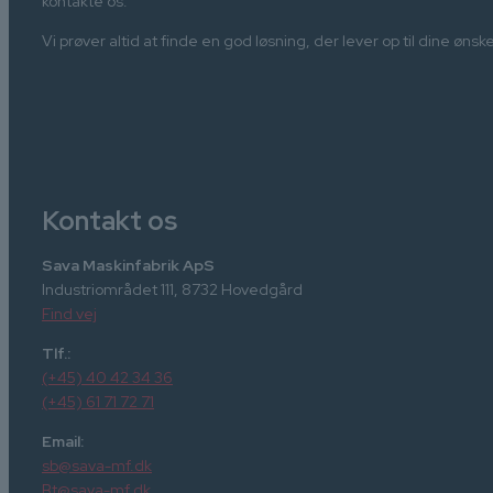
kontakte os.
Vi prøver altid at finde en god løsning, der lever op til dine øn
Kontakt os
Sava Maskinfabrik ApS
Industriområdet 111, 8732 Hovedgård
Find vej
Tlf.:
(+45) 40 42 34 36
(+45) 61 71 72 71
Email:
sb@sava-mf.dk
Bt@sava-mf.dk